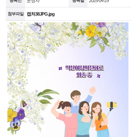
등록인
운영자
등록일
2025-04-29
첨부파일
캡처38JPG.jpg