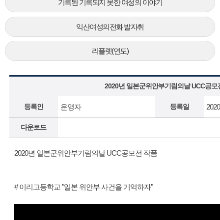
기록된 기록되지 못한 여성의 이야기
익산여성의전화 발자취
리플렛(연도)
2020년 일본군위안부기림의날 UCC공모
등록인
운영자
등록일
2020
다운로드
2020년 일본군위안부기림의날 UCC공모전 작품
# 이리고등학교 "일본 위안부 사건을 기억하자"