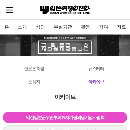
홈
소개
상담
부설기관
활동
참여
자료
언론은 지금
뉴스레터
소식지
아카이브
아카이브
익산일본군위안부피해자기림의날기념사업회