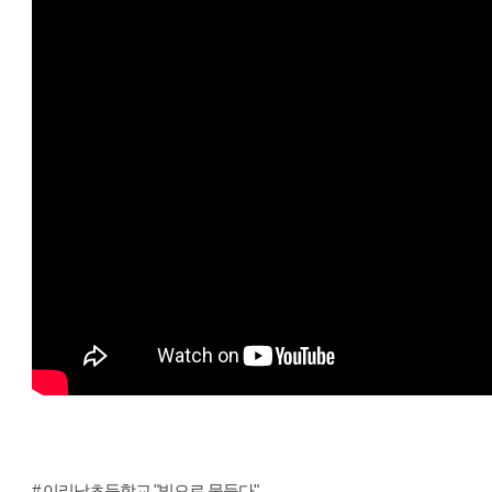
# 이리남초등학교 "빛으로 물들다"