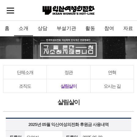
홈
소개
상담
부설기관
활동
참여
자료
단체소개
정관
연혁
조직도
살림살이
오시는 길
살림살이
2025년 05월 익산여성의전화 후원금 사용내역