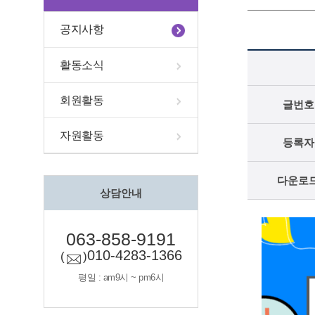
공지사항
활동소식
회원활동
글번호
자원활동
등록자
다운로
상담안내
063-858-9191
010-4283-1366
(
)
평일 : am9시 ~ pm6시