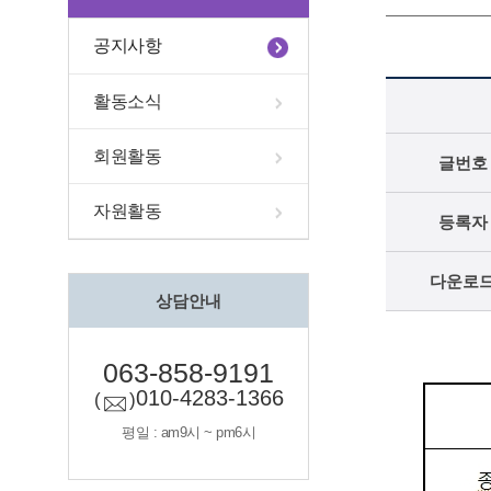
공지사항
활동소식
회원활동
글번호
자원활동
등록자
다운로
상담안내
063-858-9191
010-4283-1366
(
)
평일 : am9시 ~ pm6시