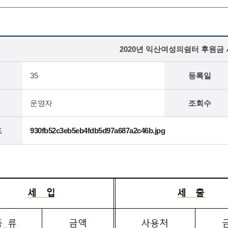
2020년 익산여성의쉼터 후원금
35
등록일
운영자
조회수
드
930fb52c3eb5eb4fdb5d97a687a2c46b.jpg