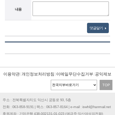
내용
댓글달기
이용약관
개인정보처리방침
이메일무단수집거부
공익제보
TOP
주소 : 전북특별자치도 익산시 궁동로 93, 5층
전화 : 063-858-9191 | 팩스 : 063-857-8164 | e-mail : iswhl@hanmail.net
후원계좌 : 기업은행 438-002131-01-023 (예금주:익산여성의전화)