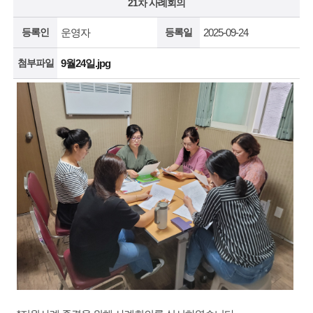
21차 사례회의
등록인
운영자
등록일
2025-09-24
첨부파일
9월24일.jpg