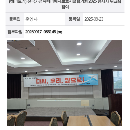
(해피트리) 전국가정폭력피해자보호시설협의회 2025 종사자 워크숍
참여
등록인
운영자
등록일
2025-09-23
첨부파일
20250917_085145.jpg