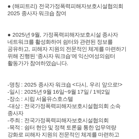
●
(
해피트리
)
전국가정폭력피해자보호시설협의회
2025
종사자 워크숍 참여
●
2025
년
9
월
,
가정폭력피해자보호시설 종사자
네트워크를 활성화하여 쉼터와 관련된 정보를
공유하고
,
피해자 지원의 전문적인 체계를 마련하기
위해 진행된
‘
종사자 워크숍
’
에 익산여성의쉼터
활동가가 참여하였습니다
.
-
명칭
: 2025
종사자 워크숍
<
다시
, 우리
앞으로
!>
-
일시
: 2025
년
9
월
16
일
~9
월
17
일
/ 1
박
2
일
-
장소
:
시립 서울유스호스텔
-
대상
:
전국가정폭력피해자보호시설협의회 소속
종사자
-
주최
:
전국가정폭력피해자보호시설협의회
-
목적
:
쉼터 현안 및 정책 토론을 통한 업무역량
강화로 피해자 지원의 전문적인 체계를 마련하고