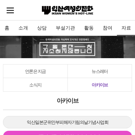
홈
소개
상담
부설기관
활동
참여
자료
언론은 지금
뉴스레터
소식지
아카이브
아카이브
익산일본군위안부피해자기림의날기념사업회