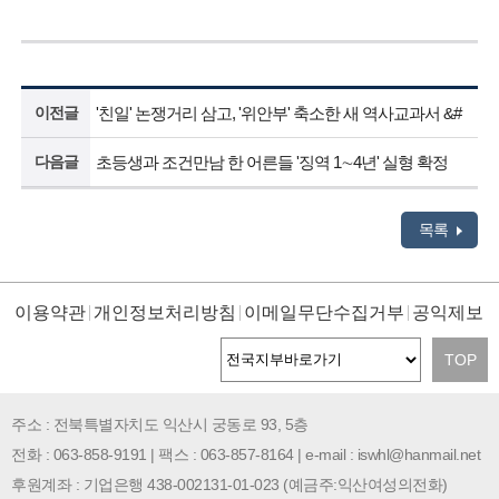
이전글
'친일' 논쟁거리 삼고, '위안부' 축소한 새 역사교과서 &#
다음글
초등생과 조건만남 한 어른들 '징역 1∼4년' 실형 확정
목록
이용약관
개인정보처리방침
이메일무단수집거부
공익제보
TOP
주소 : 전북특별자치도 익산시 궁동로 93, 5층
전화 : 063-858-9191 | 팩스 : 063-857-8164 | e-mail : iswhl@hanmail.net
후원계좌 : 기업은행 438-002131-01-023 (예금주:익산여성의전화)