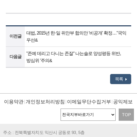
대법, 2015년 한·일 위안부 합의안 '비공개' 확정…"국익
이전글
우선&
"존예 데리고 다니는 존잘" 나는솔로 양성평등 위반,
다음글
방심위 '주의&
목록
이용약관
개인정보처리방침
이메일무단수집거부
공익제보
TOP
주소 : 전북특별자치도 익산시 궁동로 93, 5층