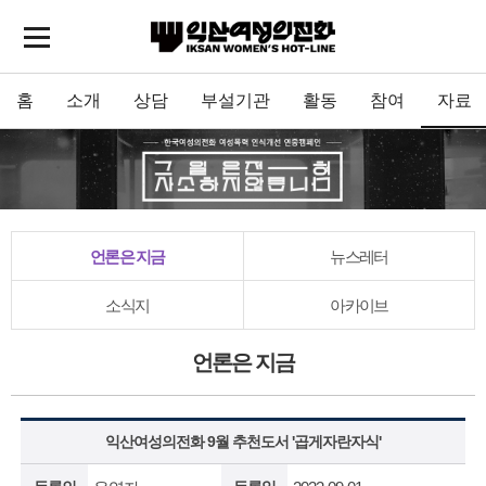
홈
소개
상담
부설기관
활동
참여
자료
언론은 지금
뉴스레터
소식지
아카이브
언론은 지금
익산여성의전화 9월 추천도서 '곱게자란자식'