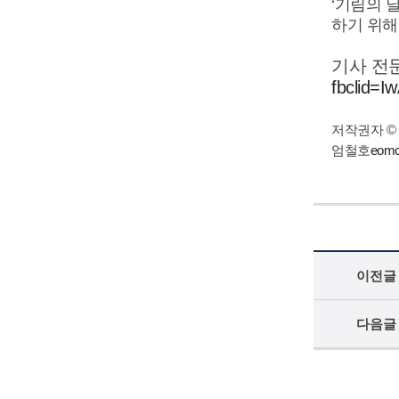
‘기림의 
하기 위해
기사 전
fbclid=
저작권자 ©
엄철호
eomc
이전글
다음글