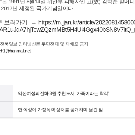
날’은 1991년 8월14일 위안부 피해자인 고(故) 김학순 할
 2017년 제정된 국가기념일이다.
문 보러가기 →
https://m.jjan.kr/article/20220814580
IwAR1uJqA7hjTcwZQzmMBt5H4Ul4Ggx40bSN8V7lt
 전북일보 인터넷신문 무단전재 및 재배포 금지
h1@hanmail.net
익산여성의전화 8월 추천도서 '가족이라는 착각'
한 여성이 가정폭력 상처를 공개하며 남긴 말