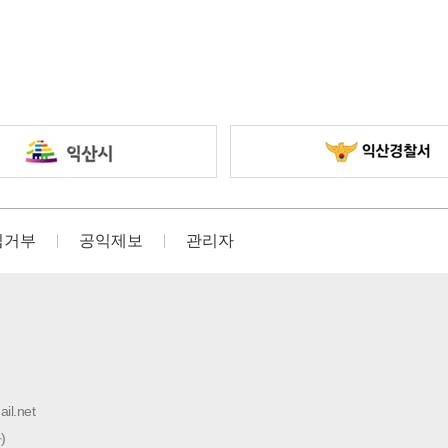
집거부
공익제보
관리자
il.net
)