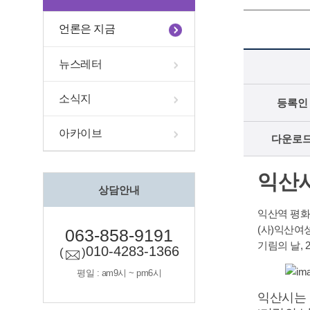
언론은 지금
뉴스레터
소식지
등록인
아카이브
다운로
익산시
상담안내
익산역 평화
(사)익산
063-858-9191
기림의 날, 
010-4283-1366
(
)
평일 : am9시 ~ pm6시
익산시는 