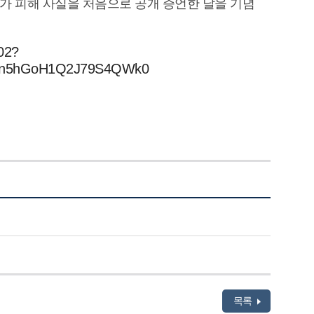
머니가 피해 사실을 처음으로 공개 증언한 날을 기념
002?
Q_n5hGoH1Q2J79S4QWk0
목록