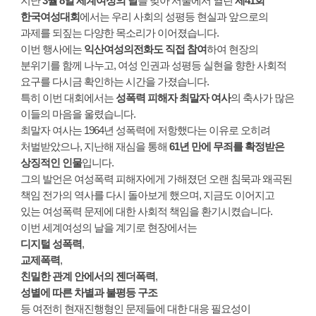
지난
3월 8일 세계여성의 날
을 맞아 서울에서 열린
제41회
한국여성대회
에서는 우리 사회의 성평등 현실과 앞으로의
과제를 되짚는 다양한 목소리가 이어졌습니다.
이번 행사에는
익산여성의전화도 직접 참여
하여 현장의
분위기를 함께 나누고, 여성 인권과 성평등 실현을 향한 사회적
요구를 다시금 확인하는 시간을 가졌습니다.
특히 이번 대회에서는
성폭력 피해자 최말자 여사
의 축사가 많은
이들의 마음을 울렸습니다.
최말자 여사는 1964년 성폭력에 저항했다는 이유로 오히려
처벌받았으나, 지난해 재심을 통해
61년 만에 무죄를 확정받은
상징적인 인물
입니다.
그의 발언은 여성폭력 피해자에게 가해졌던 오랜 침묵과 왜곡된
책임 전가의 역사를 다시 돌아보게 했으며, 지금도 이어지고
있는 여성폭력 문제에 대한 사회적 책임을 환기시켰습니다.
이번 세계여성의 날을 계기로 현장에서는
디지털 성폭력
,
교제폭력
,
친밀한 관계 안에서의 젠더폭력
,
성별에 따른 차별과 불평등 구조
등 여전히 현재진행형인 문제들에 대한 대응 필요성이