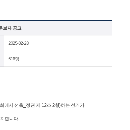
후보자 공고
2025-02-28
616명
회에서 선출
_
정관 제
12
조
2
항
)
하는 선거가
공지합니다
.