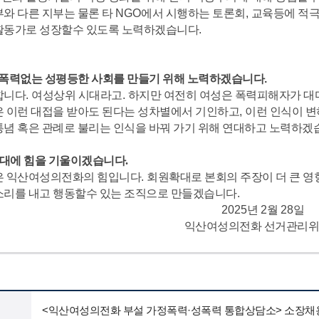
와 다른 지부는 물론 타
NGO
에서 시행하는 토론회
,
교육등에 적극
활동가로 성장할수 있도록 노력하겠습니다
.
는 성평등한 사회를 만들기 위해 노력하겠습니다
.
합니다
.
여성상위 시대라고
.
하지만 여전히 여성은 폭력피해자가 대
은 이런 대접을 받아도 된다는 성차별에서 기인하고
,
이런 인식이 
통념 혹은 관례로 불리는 인식을 바꿔 가기 위해 연대하고 노력하겠
에 힘을 기울이겠습니다.
은 익산여성의전화의 힘입니다
.
회원확대로 본회의 주장이 더 큰 영
소리를 내고 행동할수 있는 조직으로 만들겠습니다
.
2025
년
2
월
28
일
익산여성의전화 선거관리
<익산여성의전화 부설 가정폭력·성폭력 통합상담소> 소장채