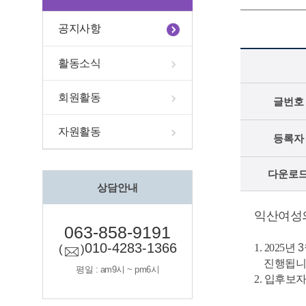
공지사항
활동소식
회원활동
글번호
자원활동
등록자
다운로
상담안내
익산여성의
063-858-9191
010-4283-1366
1. 2025년
3
(
)
진행됩니
평일 : am9시 ~ pm6시
2. 입후보