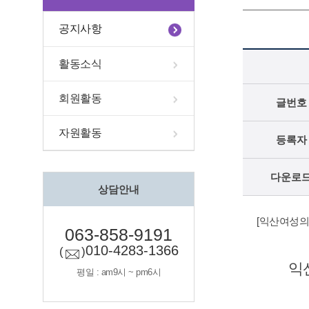
공지사항
활동소식
회원활동
글번호
자원활동
등록자
다운로
상담안내
[익산여성의전
063-858-9191
010-4283-1366
(
)
익
평일 : am9시 ~ pm6시