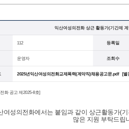
익산여성의전화 상근 활동가(기간제 계
112
등록일
운영자
조회수
드
2025년익산여성의전화교제폭력(계약직)채용공고문.pdf
[
화 공고 제2025-8호]
산여성의전화에서는 붙임과 같이 상근활동가(기
많은 지원 부탁드립