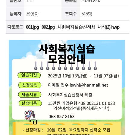
글번호
111
등록일
2025-08-07
등록자
운영자
조회수
515명
다운로드
001.jpg
002.jpg
사회복지실습신청서_서식(2).hwp